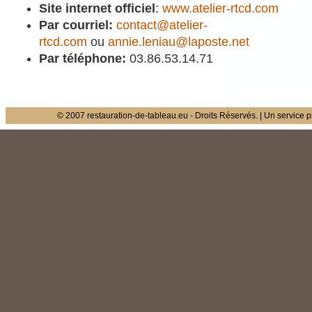
Site internet officiel
:
www.atelier-rtcd.com
Par courriel:
contact@atelier-
rtcd.com
ou
annie.leniau@laposte.net
Par téléphone:
03.86.53.14.71
© 2007
restauration-de-tableau.eu
- Droits Réservés. | Un service p